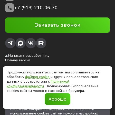
+7 (913) 210-06-70
Заказать звонок
Написать разработчику
Полная версия
Продолжая пользоваться сайтом, вы соглашаетесь на
ⓒ Глобалтек, 2026
обработку
файлов cookie
и других пользовательских
Цены на сайте не являются публичной офертой
данных в соответствии с
Политикой
конфиденциальности
. Заблокировать использование
cookies сайтом можно в настройках браузера.
Продолжая использовать сайт, вы соглашаетесь на
Хорошо
обработку
файлов cookies
и других
пользовательских данных в соответствии с
политикой конфиденциальности
. Заблокировать
использование cookies сайтом можно в настройках