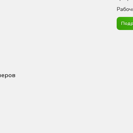
Рабоч
Подр
неров