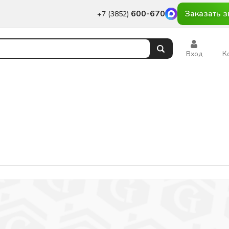
600-670
Заказать з
+7 (3852)
Вход
К