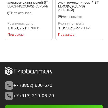
электромеханический ST-
электромеханический ST-
EL-03(N/2C/B/PS)(СЕРЫЙ)
EL-03(N/2C/B/PS)
Бренд:
(ЧЕРНЫЙ)
Нет отзывов
ST
Нет отзывов
Розничная цена
Розничная цена
Цвет:
1 059,25
₽
1 059,25
₽
2 700
₽
2 700
₽
Серый
Под заказ
Под заказ
Черный
Подробная фильтрация
Показать варианты
+7 (3852)
600-670
+7 (913) 210-06-70