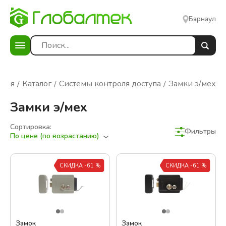
Барнаул
вная
Каталог
Системы контроля доступа
Замки э/мех
Замки э/мех
Сортировка:
Фильтры
По цене (по возрастанию)
Фильтры
Сбросить фильтры
СКИДКА -61 %
СКИДКА -61 %
В наличии
Цена:
Замок
Замок