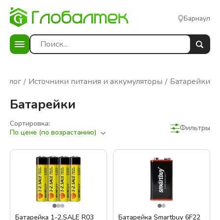
Барнаул
аталог
Источники питания и аккумуляторы
Батарейки
Батарейки
Сортировка:
Фильтры
По цене (по возрастанию)
Фильтры
Сбросить фильтры
В наличии
Цена:
Батарейка 1-2.SALE R03
Батарейка Smartbuy 6F22