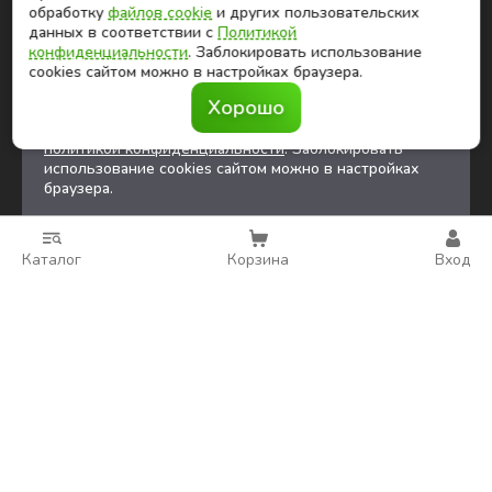
ⓒ Глобалтек, 2026
обработку
файлов cookie
и других пользовательских
Цены на сайте не являются публичной офертой
данных в соответствии с
Политикой
конфиденциальности
. Заблокировать использование
cookies сайтом можно в настройках браузера.
Продолжая использовать сайт, вы соглашаетесь на
Хорошо
обработку
файлов cookies
и других
пользовательских данных в соответствии с
политикой конфиденциальности
. Заблокировать
использование cookies сайтом можно в настройках
браузера.
Каталог
Корзина
Вход