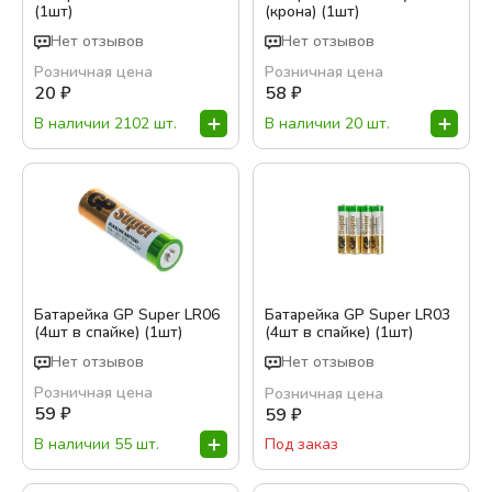
(1шт)
(крона) (1шт)
Бренд:
Нет отзывов
Нет отзывов
Розничная цена
Розничная цена
Duracell
20
₽
58
₽
В наличии 2102 шт.
В наличии 20 шт.
Показать варианты
Батарейка GP Super LR06
Батарейка GP Super LR03
(4шт в спайке) (1шт)
(4шт в спайке) (1шт)
Нет отзывов
Нет отзывов
Розничная цена
Розничная цена
59
₽
59
₽
В наличии 55 шт.
Под заказ