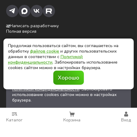
Написать разработчику
Полная версия
Продолжая пользоваться сайтом, вы соглашаетесь на
ⓒ Глобалтек, 2026
обработку
файлов cookie
и других пользовательских
Цены на сайте не являются публичной офертой
данных в соответствии с
Политикой
конфиденциальности
. Заблокировать использование
cookies сайтом можно в настройках браузера.
Продолжая использовать сайт, вы соглашаетесь на
Хорошо
обработку
файлов cookies
и других
пользовательских данных в соответствии с
политикой конфиденциальности
. Заблокировать
использование cookies сайтом можно в настройках
браузера.
Каталог
Корзина
Вход