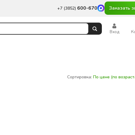
600-670
Заказать з
+7 (3852)
Вход
К
Сортировка:
По цене (по возрас