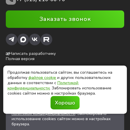
Заказать звонок
Написать разработчику
Полная версия
Продолжая пользоваться сайтом, вы соглашаетесь на
ⓒ Глобалтек, 2026
обработку
файлов cookie
и других пользовательских
Цены на сайте не являются публичной офертой
данных в соответствии с
Политикой
конфиденциальности
. Заблокировать использование
cookies сайтом можно в настройках браузера.
Продолжая использовать сайт, вы соглашаетесь на
Хорошо
обработку
файлов cookies
и других
пользовательских данных в соответствии с
политикой конфиденциальности
. Заблокировать
использование cookies сайтом можно в настройках
браузера.