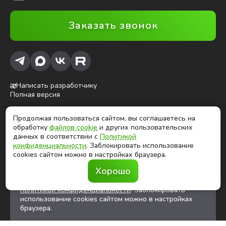
Заказать звонок
Написать разработчику
Полная версия
Продолжая пользоваться сайтом, вы соглашаетесь на
ⓒ Глобалтек, 2026
обработку
файлов cookie
и других пользовательских
Цены на сайте не являются публичной офертой
данных в соответствии с
Политикой
конфиденциальности
. Заблокировать использование
cookies сайтом можно в настройках браузера.
Продолжая использовать сайт, вы соглашаетесь на
Хорошо
обработку
файлов cookies
и других
пользовательских данных в соответствии с
политикой конфиденциальности
. Заблокировать
использование cookies сайтом можно в настройках
браузера.