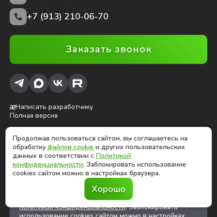
+7 (913) 210-06-70
Заказать звонок
Написать разработчику
Полная версия
Продолжая пользоваться сайтом, вы соглашаетесь на
ⓒ Глобалтек, 2026
обработку
файлов cookie
и других пользовательских
Цены на сайте не являются публичной офертой
данных в соответствии с
Политикой
конфиденциальности
. Заблокировать использование
cookies сайтом можно в настройках браузера.
Продолжая использовать сайт, вы соглашаетесь на
Хорошо
обработку
файлов cookies
и других
пользовательских данных в соответствии с
политикой конфиденциальности
. Заблокировать
использование cookies сайтом можно в настройках