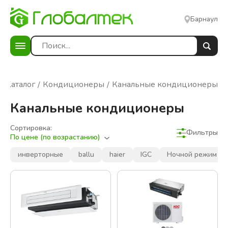
Барнаул
Каталог
Кондиционеры
Канальные кондиционеры
Канальные кондиционеры
Сортировка:
Фильтры
По цене (по возрастанию)
Фильтры
Сбросить фильтры
инверторные
ballu
haier
IGC
Ночной режим
В наличии
Цена: