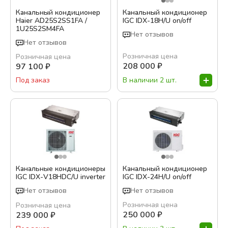
Канальный кондиционер
Канальный кондиционер
Бренд:
Haier AD25S2SS1FA /
IGC IDX-18H/U on/off
1U25S2SM4FA
Haier
Нет отзывов
Нет отзывов
IGC
Розничная цена
Розничная цена
208 000
₽
97 100
₽
Цвет:
В наличии 2 шт.
Под заказ
Белый
Серый
Сталь
Гарантия, месяц:
36
Канальные кондиционеры
Обслуживаемая площадь, м²
Канальный кондиционер
IGC IDХ-V18HDC/U inverter
IGC IDX-24H/U on/off
Нет отзывов
Нет отзывов
Розничная цена
Розничная цена
250 000
₽
239 000
₽
Тип кондиционера