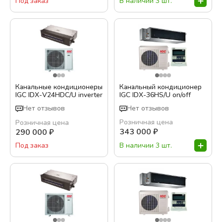
В наличии 3 шт.
Под заказ
On-Off
Инверторный
Уровень шума внутреннего блока, дБ
Канальные кондиционеры
Канальный кондиционер
Тихий сон / Ночной режим
IGC IDХ-V24HDC/U inverter
IGC IDX-36HS/U on/off
Нет отзывов
Нет отзывов
Да
Розничная цена
Розничная цена
Подробная фильтрация
343 000
₽
290 000
₽
В наличии 3 шт.
Под заказ
Показать варианты