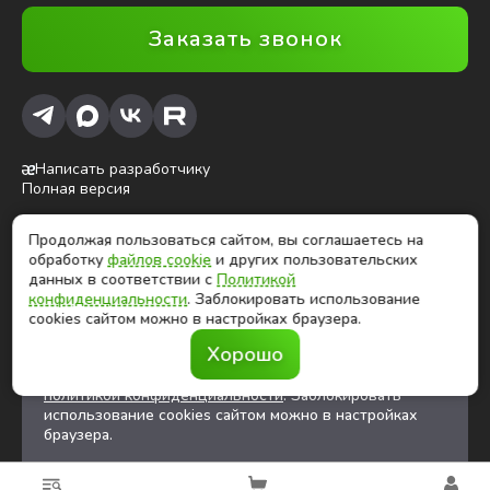
Заказать звонок
Написать разработчику
Полная версия
Продолжая пользоваться сайтом, вы соглашаетесь на
ⓒ Глобалтек, 2026
обработку
файлов cookie
и других пользовательских
Цены на сайте не являются публичной офертой
данных в соответствии с
Политикой
конфиденциальности
. Заблокировать использование
cookies сайтом можно в настройках браузера.
Продолжая использовать сайт, вы соглашаетесь на
Хорошо
обработку
файлов cookies
и других
пользовательских данных в соответствии с
политикой конфиденциальности
. Заблокировать
использование cookies сайтом можно в настройках
браузера.