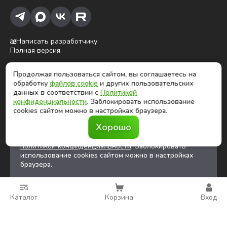
Написать разработчику
Полная версия
Продолжая пользоваться сайтом, вы соглашаетесь на
ⓒ Глобалтек, 2026
обработку
файлов cookie
и других пользовательских
Цены на сайте не являются публичной офертой
данных в соответствии с
Политикой
конфиденциальности
. Заблокировать использование
cookies сайтом можно в настройках браузера.
Продолжая использовать сайт, вы соглашаетесь на
Хорошо
обработку
файлов cookies
и других
пользовательских данных в соответствии с
политикой конфиденциальности
. Заблокировать
использование cookies сайтом можно в настройках
браузера.
Каталог
Корзина
Вход