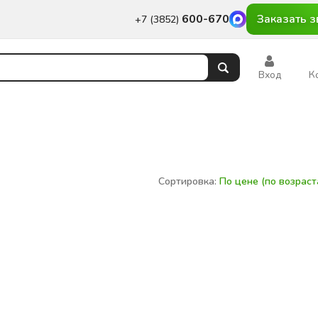
600-670
Заказать з
+7 (3852)
Вход
К
Сортировка:
По цене (по возрас