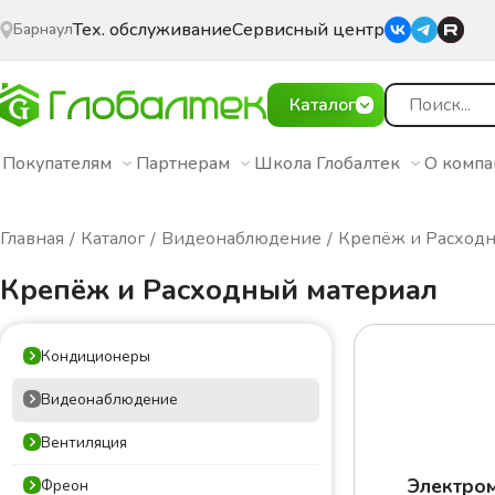
Тех. обслуживание
Сервисный центр
Барнаул
Каталог
Покупателям
Партнерам
Школа Глобалтек
О комп
Главная
Каталог
Видеонаблюдение
Крепёж и Расход
Крепёж и Расходный материал
Кондиционеры
Видеонаблюдение
Вентиляция
Электро
Фреон