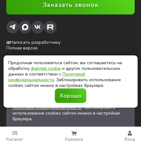
Заказать звонок
Написать разработчику
Полная версия
Продолжая пользоваться сайтом, вы соглашаетесь на
ⓒ Глобалтек, 2026
обработку
файлов cookie
и других пользовательских
Цены на сайте не являются публичной офертой
данных в соответствии с
Политикой
конфиденциальности
. Заблокировать использование
cookies сайтом можно в настройках браузера.
Продолжая использовать сайт, вы соглашаетесь на
Хорошо
обработку
файлов cookies
и других
пользовательских данных в соответствии с
политикой конфиденциальности
. Заблокировать
использование cookies сайтом можно в настройках
браузера.
Каталог
Корзина
Вход