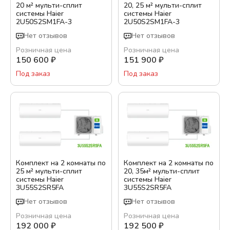
20 м² мульти-сплит
20, 25 м² мульти-сплит
системы Haier
системы Haier
Бренд:
2U50S2SM1FA-3
2U50S2SM1FA-3
Haier
Нет отзывов
Нет отзывов
IGC
Розничная цена
Розничная цена
150 600
₽
151 900
₽
Цвет:
Под заказ
Под заказ
Белый
Гарантия, месяц:
36
Обслуживаемая площадь, м²
Комплект на 2 комнаты по
Комплект на 2 комнаты по
25 м² мульти-сплит
20, 35м² мульти-сплит
системы Haier
системы Haier
3U55S2SR5FA
3U55S2SR5FA
Тип кондиционера
Нет отзывов
Нет отзывов
Инверторный
Розничная цена
Розничная цена
192 000
₽
192 500
₽