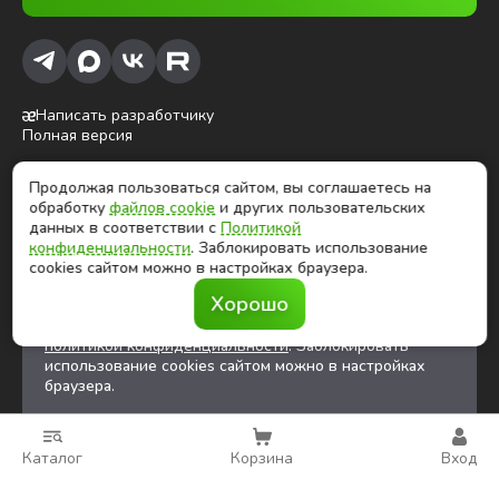
Написать разработчику
Полная версия
Продолжая пользоваться сайтом, вы соглашаетесь на
ⓒ Глобалтек, 2026
обработку
файлов cookie
и других пользовательских
Цены на сайте не являются публичной офертой
данных в соответствии с
Политикой
конфиденциальности
. Заблокировать использование
cookies сайтом можно в настройках браузера.
Продолжая использовать сайт, вы соглашаетесь на
Хорошо
обработку
файлов cookies
и других
пользовательских данных в соответствии с
политикой конфиденциальности
. Заблокировать
использование cookies сайтом можно в настройках
браузера.
Каталог
Корзина
Вход