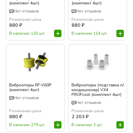
(комплект 4шт)
(комплект 4шт)
Бренд:
Нет отзывов
Нет отзывов
Розничная цена
Розничная цена
PROFcool
880
₽
880
₽
Цвет:
В наличии 120 шт.
В наличии 114 шт.
Белый
Показать варианты
Виброопоры RF-V60P
Виброопоры (подставка п/
(комплект 4шт)
кондиционер) VX4
PROFcool (комплект 4шт)
Нет отзывов
Нет отзывов
Розничная цена
Розничная цена
880
₽
2 203
₽
В наличии 279 шт.
В наличии 3 шт.