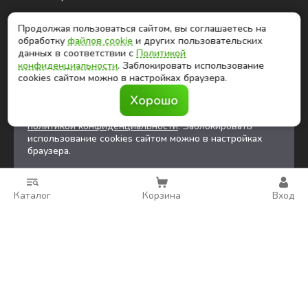
Продолжая пользоваться сайтом, вы соглашаетесь на
ⓒ Глобалтек, 2026
обработку
файлов cookie
и других пользовательских
Цены на сайте не являются публичной офертой
данных в соответствии с
Политикой
конфиденциальности
. Заблокировать использование
cookies сайтом можно в настройках браузера.
Продолжая использовать сайт, вы соглашаетесь на
Хорошо
обработку
файлов cookies
и других
пользовательских данных в соответствии с
политикой конфиденциальности
. Заблокировать
использование cookies сайтом можно в настройках
браузера.
Каталог
Корзина
Вход