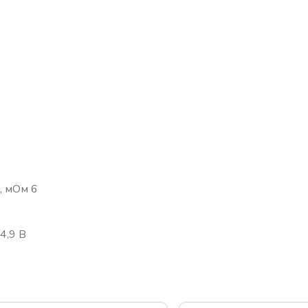
, мОм 6
4,9 В