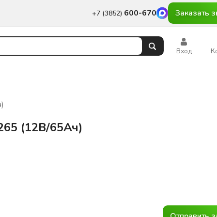
600-670
Заказать з
+7 (3852)
Вход
К
)
65 (12В/65Ач)
Отправить з