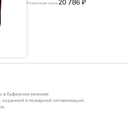
20 786
₽
Розничная цена
но в буферном режиме.
, охранной и пожарной сигнализаций,
ра.