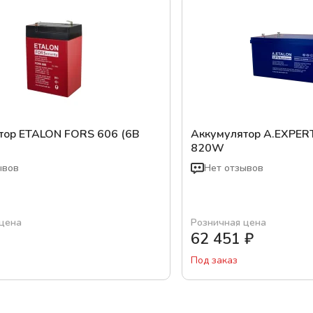
тор ETALON FORS 606 (6В
Аккумулятор A.EXPER
820W
ывов
Нет отзывов
 цена
Розничная цена
62 451
₽
Под заказ