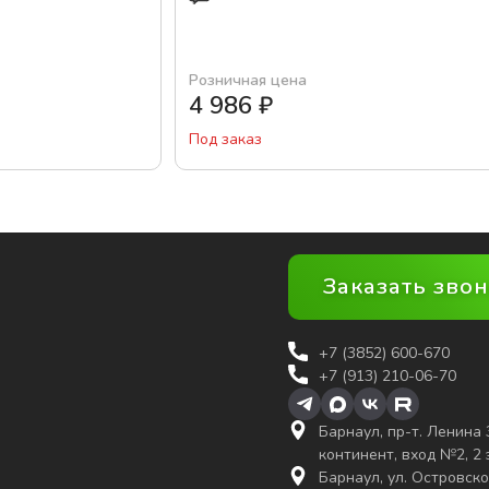
Розничная цена
4 986
₽
Под заказ
Заказать зво
+7 (3852)
600-670
+7 (913) 210-06-70
Барнаул, пр-т. Ленина 
континент, вход №2, 2
Барнаул, ул. Островско