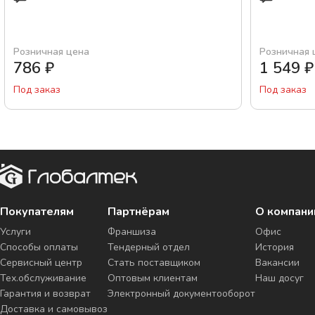
Розничная цена
Розничная 
786
₽
1 549
₽
Под заказ
Под заказ
Покупателям
Партнёрам
О компани
Услуги
Франшиза
Офис
Способы оплаты
Тендерный отдел
История
Сервисный центр
Стать поставщиком
Вакансии
Тех.обслуживание
Оптовым клиентам
Наш досуг
Гарантия и возврат
Электронный документооборот
Доставка и самовывоз