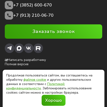
+7 (3852)
600-670
+7 (913) 210-06-70
Заказать звонок
Написать разработчику
Полная версия
Продолжая пользоваться сайтом, вы соглашаетесь на
ⓒ Глобалтек, 2026
обработку
файлов cookie
и других пользовательских
Цены на сайте не являются публичной офертой
данных в соответствии с
Политикой
конфиденциальности
. Заблокировать использование
cookies сайтом можно в настройках браузера.
Продолжая использовать сайт, вы соглашаетесь на
Хорошо
обработку
файлов cookies
и других
пользовательских данных в соответствии с