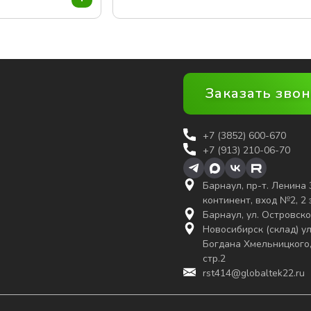
Заказать зво
+7 (3852)
600-670
+7 (913) 210-06-70
Барнаул, пр-т. Ленина 
континент, вход №2, 2
Барнаул, ул. Островско
Новосибирск (склад) ул
Богдана Хмельницкого,
стр.2
rst414@globaltek22.ru