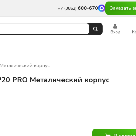
600-670
Заказать з
+7 (3852)
Вход
К
Металический корпус
P20 PRO Металический корпус