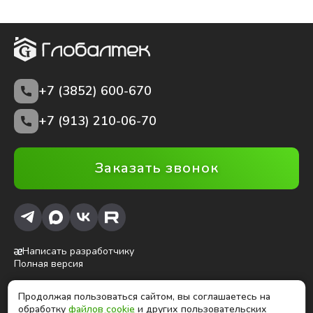
+7 (3852)
600-670
+7 (913) 210-06-70
Заказать звонок
Написать разработчику
Полная версия
Продолжая пользоваться сайтом, вы соглашаетесь на
ⓒ Глобалтек, 2026
обработку
файлов cookie
и других пользовательских