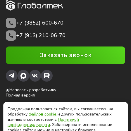
+7 (3852)
600-670
+7 (913) 210-06-70
Заказать звонок
Написать разработчику
Полная версия
Продолжая пользоваться сайтом, вы соглашаетесь на
ⓒ Глобалтек, 2026
обработку
файлов cookie
и других пользовательских
Цены на сайте не являются публичной офертой
данных в соответствии с
Политикой
конфиденциальности
. Заблокировать использование
cookies сайтом можно в настройках браузера.