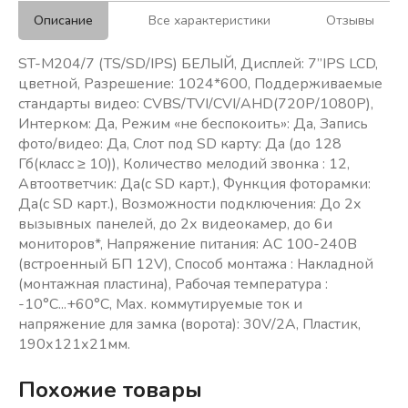
Описание
Все характеристики
Отзывы
ST-M204/7 (TS/SD/IPS) БЕЛЫЙ, Дисплей: 7”IPS LCD,
цветной, Разрешение: 1024*600, Поддерживаемые
стандарты видео: CVBS/TVI/CVI/AHD(720Р/1080P),
Интерком: Да, Режим «не беспокоить»: Да, Запись
фото/видео: Да, Слот под SD карту: Да (до 128
Гб(класс ≥ 10)), Количество мелодий звонка : 12,
Автоответчик: Да(с SD карт.), Функция фоторамки:
Да(с SD карт.), Возможности подключения: До 2х
вызывных панелей, до 2х видеокамер, до 6и
мониторов*, Напряжение питания: АС 100-240В
(встроенный БП 12V), Способ монтажа : Накладной
(монтажная пластина), Рабочая температура :
-10°С...+60°С, Мах. коммутируемые ток и
напряжение для замка (ворота): 30V/2A, Пластик,
190х121х21мм.
Похожие товары