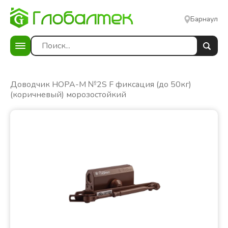
Барнаул
е
Доводчик НОРА-М №2S F фиксация (до 50кг)
(коричневый) морозостойкий