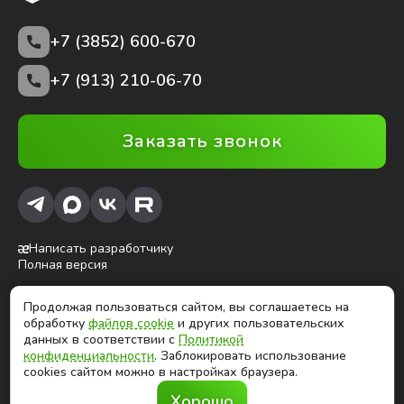
+7 (3852)
600-670
+7 (913) 210-06-70
Заказать звонок
Написать разработчику
Полная версия
Продолжая пользоваться сайтом, вы соглашаетесь на
ⓒ Глобалтек, 2026
обработку
файлов cookie
и других пользовательских
Цены на сайте не являются публичной офертой
данных в соответствии с
Политикой
конфиденциальности
. Заблокировать использование
cookies сайтом можно в настройках браузера.
Продолжая использовать сайт, вы соглашаетесь на
Хорошо
обработку
файлов cookies
и других