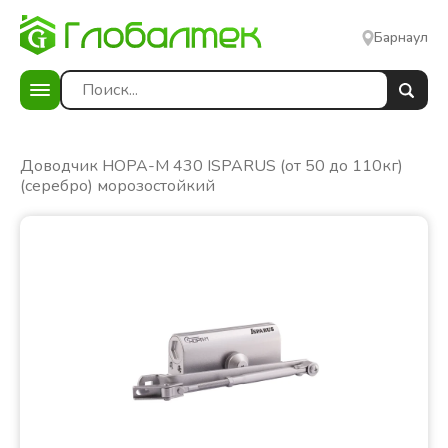
Барнаул
е
Доводчик НОРА-М 430 ISPARUS (от 50 до 110кг)
(серебро) морозостойкий