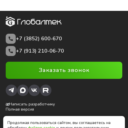
+7 (3852)
600-670
+7 (913) 210-06-70
Заказать звонок
Написать разработчику
Полная версия
Продолжая пользоваться сайтом, вы соглашаетесь на
ⓒ Глобалтек, 2026
обработку
файлов cookie
и других пользовательских