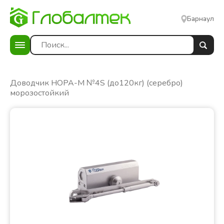
Барнаул
е
Доводчик НОРА-М №4S (до120кг) (серебро)
морозостойкий