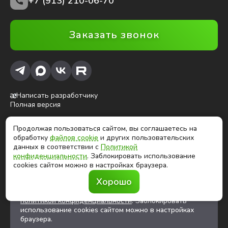
+7 (913) 210-06-70
Заказать звонок
Написать разработчику
Полная версия
Продолжая пользоваться сайтом, вы соглашаетесь на
ⓒ Глобалтек, 2026
обработку
файлов cookie
и других пользовательских
Цены на сайте не являются публичной офертой
данных в соответствии с
Политикой
конфиденциальности
. Заблокировать использование
cookies сайтом можно в настройках браузера.
Продолжая использовать сайт, вы соглашаетесь на
Хорошо
обработку
файлов cookies
и других
пользовательских данных в соответствии с
политикой конфиденциальности
. Заблокировать
использование cookies сайтом можно в настройках
браузера.