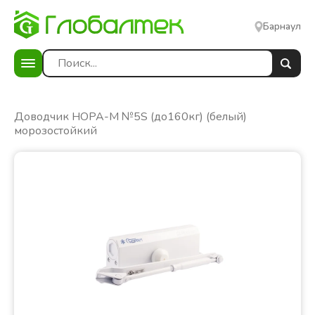
Барнаул
е
Доводчик НОРА-М №5S (до160кг) (белый)
морозостойкий