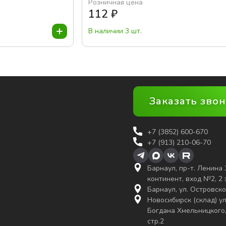
Розничная цена
112
₽
В наличии 3 шт.
Заказать зво
+7 (3852)
600-670
+7 (913) 210-06-70
Барнаул, пр-т. Ленина 
континент, вход №2, 2
Барнаул, ул. Островско
Новосибирск (склад) ул
Богдана Хмельницкого,
стр.2