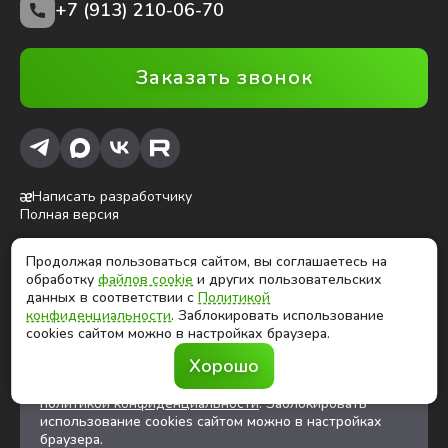
+7 (913) 210-06-70
Заказать звонок
Написать разработчику
Полная версия
Продолжая пользоваться сайтом, вы соглашаетесь на
ⓒ Глобалтек, 2026
обработку
файлов cookie
и других пользовательских
Цены на сайте не являются публичной офертой
данных в соответствии с
Политикой
конфиденциальности
. Заблокировать использование
cookies сайтом можно в настройках браузера.
Продолжая использовать сайт, вы соглашаетесь на
Хорошо
обработку
файлов cookies
и других
пользовательских данных в соответствии с
политикой конфиденциальности
. Заблокировать
использование cookies сайтом можно в настройках
браузера.