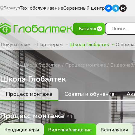
Тех. обслуживание
Сервисный центр
Барнаул
Каталог
Покупателям
Партнерам
Школа Глобалтек
О комп
Главная
Школа Глобалтек
Процесс монтажа
Видеонаб
Школа Глобалтек
Процесс монтажа
Советы и обучение
Ак
Процесс монтажа
Кондиционеры
Видеонаблюдение
Вентиляция