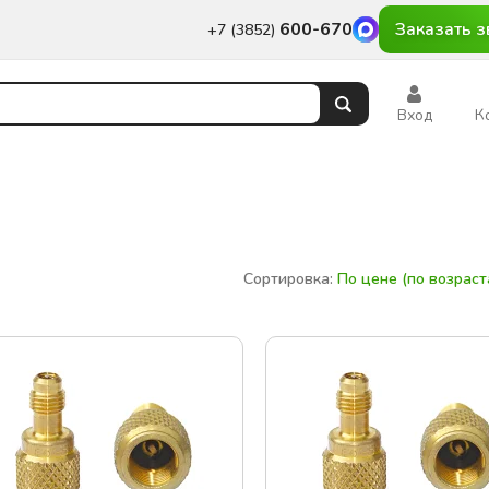
600-670
Заказать з
+7 (3852)
Вход
К
Сортировка:
По цене (по возрас