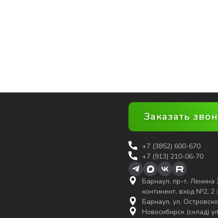
Заказать зво
+7 (3852)
600-670
+7 (913) 210-06-70
Барнаул, пр-т. Ленина 
континент, вход №2, 2
Барнаул, ул. Островско
Новосибирск (склад) ул