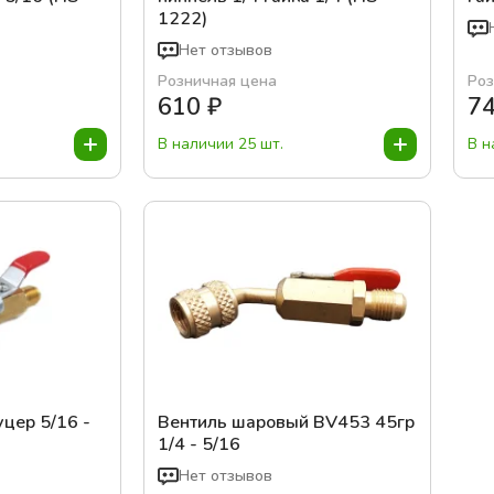
1222)
Нет отзывов
Розничная цена
Роз
610
₽
7
В наличии 25 шт.
В н
цер 5/16 -
Вентиль шаровый BV453 45гр
1/4 - 5/16
Нет отзывов