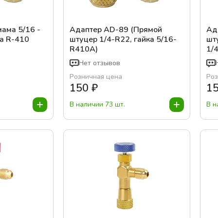
ама 5/16 -
Адаптер AD-89 (Прямой
Ад
на R-410
штуцер 1/4-R22, гайка 5/16-
шт
R410A)
1/
Нет отзывов
Розничная цена
Роз
150
₽
1
В наличии 73 шт.
В н