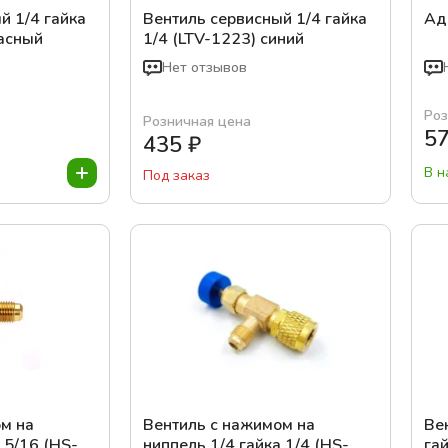
й 1/4 гайка
Вентиль сервисный 1/4 гайка
Ад
расный
1/4 (LTV-1223) синий
Нет отзывов
Роз
Розничная цена
5
435
₽
В н
Под заказ
м на
Вентиль с нажимом на
Ве
 5/16 (HS-
ниппель 1/4 гайка 1/4 (HS-
гай