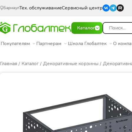
Тех. обслуживание
Сервисный центр
Барнаул
Каталог
Покупателям
Партнерам
Школа Глобалтек
О комп
Главная
Каталог
Декоративные корзины
Декоративна