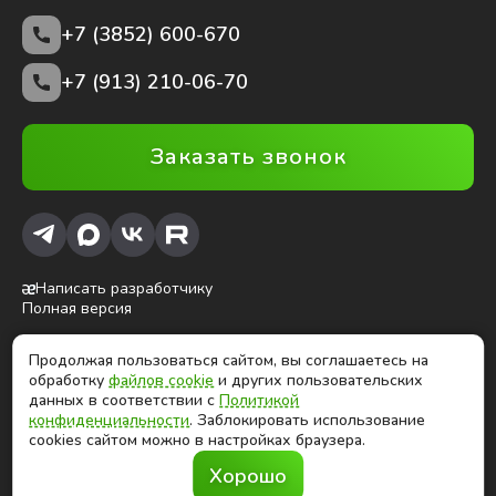
+7 (3852)
600-670
+7 (913) 210-06-70
Заказать звонок
Написать разработчику
Полная версия
Продолжая пользоваться сайтом, вы соглашаетесь на
ⓒ Глобалтек, 2026
обработку
файлов cookie
и других пользовательских
Цены на сайте не являются публичной офертой
данных в соответствии с
Политикой
конфиденциальности
. Заблокировать использование
cookies сайтом можно в настройках браузера.
Продолжая использовать сайт, вы соглашаетесь на
Хорошо
обработку
файлов cookies
и других