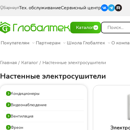
Тех. обслуживание
Сервисный центр
Барнаул
Каталог
Покупателям
Партнерам
Школа Глобалтек
О комп
Главная
Каталог
Настенные электросушители
Настенные электросушители
Кондиционеры
Видеонаблюдение
Вентиляция
Электр
Фреон