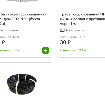
уба гибкая гофрированная
Труба гофрированная П
зондом ПВХ d20 (бухта
d20мм легкая с протяжк
0м)
черн, 1м.
Нет отзывов
Нет отзывов
ничная цена
Розничная цена
7
₽
30
₽
аличии 633 м.
В наличии 198 м.