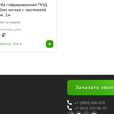
уба гофрированная ПНД
2мм легкая с протяжкой
н, 1м
Нет отзывов
ничная цена
9
₽
аличии 324 м.
Заказать зво
+7 (3852)
600-670
+7 (913) 210-06-70