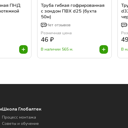
нная ПНД
Труба гибкая гофрированная
Тр
ротяжкой
с зондом ПВХ d25 (бухта
d3
50м)
чер
Нет отзывов
Розничная цена
Роз
46
₽
4
В наличии 565 м.
В н
и
Школа Глобалтек
Процесс монтажа
Советы и обучение