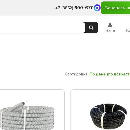
600-670
Заказать з
+7 (3852)
Вход
К
Сортировка:
По цене (по возрас