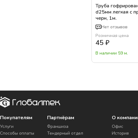
Труба гофрирова
d25мм легкая с п
черн, 1м.
Нет отзывов
Розничная цена
45
₽
В наличии 59 м.
Покупателям
Партнёрам
О компани
Услуги
Франшиза
Офис
Способы оплаты
Тендерный отдел
История