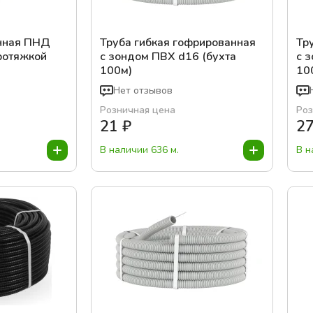
нная ПНД
Труба гибкая гофрированная
Тр
ротяжкой
с зондом ПВХ d16 (бухта
с 
100м)
10
Нет отзывов
Розничная цена
Роз
21
₽
2
В наличии 636 м.
В н