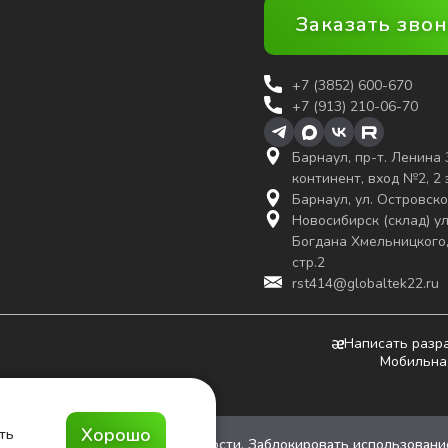
Заказать зво
+7 (3852)
600-670
+7 (913) 210-06-70
Барнаул, пр-т. Ленина 
континент, вход №2, 2
Барнаул, ул. Островско
Новосибирск (склад) ул
Богдана Хмельницкого,
стр.2
rst414@globaltek22.ru
Написать разр
Мобильна
Хорошо
ть
и с
политикой конфиденциальности
. Заблокировать использовани