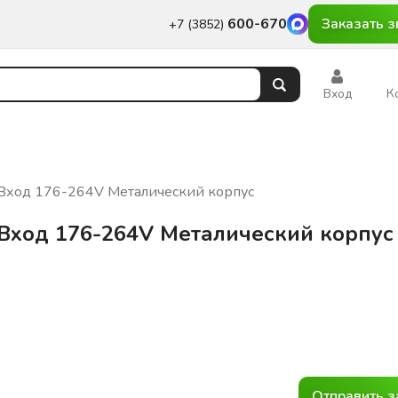
600-670
Заказать з
+7 (3852)
Вход
К
Вход 176-264V Металический корпус
Вход 176-264V Металический корпус
Отправить з