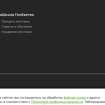
и
Школа Глобалтек
Процесс монтажа
Советы и обучение
Академия монтажа
 сайтом, вы соглашаетесь на обработку
файлов cookie
и других
х в соответствии с
Политикой конфиденциальности
. Заблокирова
у
файлов cookies
и других пользовательских данных в соответстви