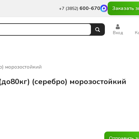
600-670
Заказать з
+7 (3852)
Вход
К
о) морозостойкий
до80кг) (серебро) морозостойкий
Отправить з