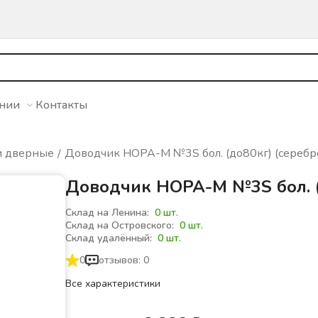
ании
Контакты
и дверные
Доводчик НОРА-М №3S бол. (до80кг) (серебр
Доводчик НОРА-М №3S бол. (
Склад на Ленина:
0 шт.
Склад на Островского:
0 шт.
Склад удалённый:
0 шт.
0
отзывов: 0
Все характеристики