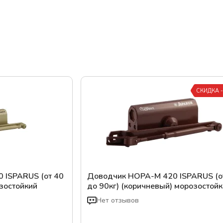
СКИДКА 
 ISPARUS (от 40
Доводчик НОРА-М 420 ISPARUS (о
озостойкий
до 90кг) (коричневый) морозостой
Нет отзывов