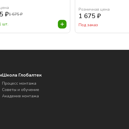
 цена
Розничная цена
35
₽
1 675
₽
1 675
₽
1 шт.
Под заказ
и
Школа Глобалтек
Процесс монтажа
Советы и обучение
Академия монтажа