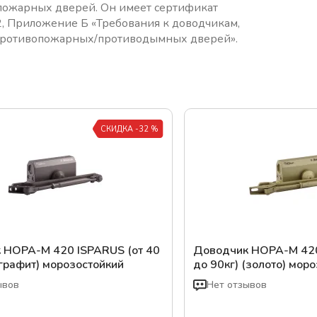
пожарных дверей. Он имеет сертификат
12, Приложение Б «Требования к доводчикам,
 противопожарных/противодымных дверей».
СКИДКА -32 %
 НОРА-М 420 ISPARUS (от 40
Доводчик НОРА-М 420
(графит) морозостойкий
до 90кг) (золото) мор
ывов
Нет отзывов