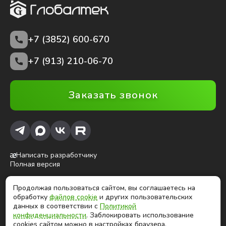
+7 (3852)
600-670
+7 (913) 210-06-70
Заказать звонок
Написать разработчику
Полная версия
Продолжая пользоваться сайтом, вы соглашаетесь на
ⓒ Глобалтек, 2026
обработку
файлов cookie
и других пользовательских
Цены на сайте не являются публичной офертой
данных в соответствии с
Политикой
конфиденциальности
. Заблокировать использование
cookies сайтом можно в настройках браузера.